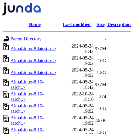
Name
Last modified
Size
Description
Parent Directory
-
2024-05-24
AlmaLinux-8-latest-a..>
937M
18:42
2024-05-24
AlmaLinux-8-latest-a..>
10G
19:02
2024-05-24
AlmaLinux-8-latest-a..>
1.8G
19:02
AlmaLinux-8.10-
2024-05-24
937M
aarch..>
18:42
AlmaLinux-8.10-
2022-10-24
274
aarch..>
18:16
AlmaLinux-8.10-
2024-05-24
10G
aarch..>
19:02
AlmaLinux-8.10-
2024-05-24
467K
aarch..>
19:02
AlmaLinux-8.10-
2024-05-24
1.8G