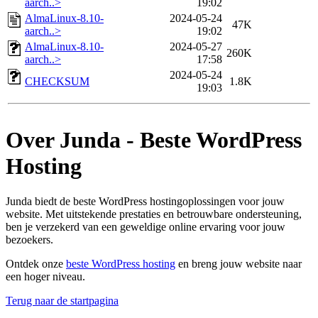
aarch..>
19:02
AlmaLinux-8.10-
2024-05-24
47K
aarch..>
19:02
AlmaLinux-8.10-
2024-05-27
260K
aarch..>
17:58
2024-05-24
CHECKSUM
1.8K
19:03
Over Junda - Beste WordPress
Hosting
Junda biedt de beste WordPress hostingoplossingen voor jouw
website. Met uitstekende prestaties en betrouwbare ondersteuning,
ben je verzekerd van een geweldige online ervaring voor jouw
bezoekers.
Ontdek onze
beste WordPress hosting
en breng jouw website naar
een hoger niveau.
Terug naar de startpagina