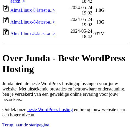
aarch..>
18:42
2024-05-24
AlmaLinux-8-latest-a..>
1.8G
19:02
2024-05-24
AlmaLinux-8-latest-a..>
10G
19:02
2024-05-24
AlmaLinux-8-latest-a..>
937M
18:42
Over Junda - Beste WordPress
Hosting
Junda biedt de beste WordPress hostingoplossingen voor jouw
website. Met uitstekende prestaties en betrouwbare ondersteuning,
ben je verzekerd van een geweldige online ervaring voor jouw
bezoekers.
Ontdek onze
beste WordPress hosting
en breng jouw website naar
een hoger niveau.
Terug naar de startpagina