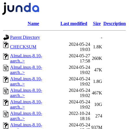
Name
Last modified
Size
Description
Parent Directory
-
2024-05-24
CHECKSUM
1.8K
19:03
AlmaLinux-8.10-
2024-05-27
260K
aarch..>
17:58
AlmaLinux-8.10-
2024-05-24
47K
aarch..>
19:02
AlmaLinux-8.10-
2024-05-24
1.8G
aarch..>
19:02
AlmaLinux-8.10-
2024-05-24
467K
aarch..>
19:02
AlmaLinux-8.10-
2024-05-24
10G
aarch..>
19:02
AlmaLinux-8.10-
2022-10-24
274
aarch..>
18:16
AlmaLinux-8.10-
2024-05-24
937M