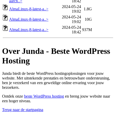
aarch..>
18:42
2024-05-24
AlmaLinux-8-latest-a..>
1.8G
19:02
2024-05-24
AlmaLinux-8-latest-a..>
10G
19:02
2024-05-24
AlmaLinux-8-latest-a..>
937M
18:42
Over Junda - Beste WordPress
Hosting
Junda biedt de beste WordPress hostingoplossingen voor jouw
website. Met uitstekende prestaties en betrouwbare ondersteuning,
ben je verzekerd van een geweldige online ervaring voor jouw
bezoekers.
Ontdek onze
beste WordPress hosting
en breng jouw website naar
een hoger niveau.
Terug naar de startpagina