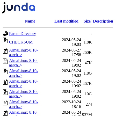
Name
Last modified
Size
Description
Parent Directory
-
2024-05-24
CHECKSUM
1.8K
19:03
AlmaLinux-8.10-
2024-05-27
260K
aarch..>
17:58
AlmaLinux-8.10-
2024-05-24
47K
aarch..>
19:02
AlmaLinux-8.10-
2024-05-24
1.8G
aarch..>
19:02
AlmaLinux-8.10-
2024-05-24
467K
aarch..>
19:02
AlmaLinux-8.10-
2024-05-24
10G
aarch..>
19:02
AlmaLinux-8.10-
2022-10-24
274
aarch..>
18:16
AlmaLinux-8.10-
2024-05-24
937M