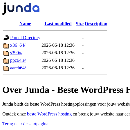
Name
Last modified
Size
Description
Parent Directory
-
x86_64/
2026-06-18 12:36
-
s390x/
2026-06-18 12:36
-
ppc64le/
2026-06-18 12:36
-
aarch64/
2026-06-18 12:36
-
Over Junda - Beste WordPress 
Junda biedt de beste WordPress hostingoplossingen voor jouw website
Ontdek onze
beste WordPress hosting
en breng jouw website naar een
Terug naar de startpagina