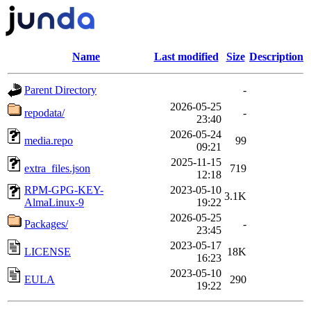
Name
Last modified
Size
Description
Parent Directory
-
2026-05-25
repodata/
-
23:40
2026-05-24
media.repo
99
09:21
2025-11-15
extra_files.json
719
12:18
RPM-GPG-KEY-
2023-05-10
3.1K
AlmaLinux-9
19:22
2026-05-25
Packages/
-
23:45
2023-05-17
LICENSE
18K
16:23
2023-05-10
EULA
290
19:22