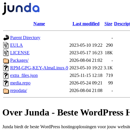
Name
Last modified
Size
Descrip
Parent Directory
-
EULA
2023-05-10 19:22
290
LICENSE
2023-05-17 16:23
18K
Packages/
2026-08-04 21:02
-
RPM-GPG-KEY-AlmaLinux-9
2023-05-10 19:22
3.1K
extra_files.json
2025-11-15 12:18
719
media.repo
2026-05-24 09:21
99
repodata/
2026-08-04 21:08
-
Over Junda - Beste WordPress 
Junda biedt de beste WordPress hostingoplossingen voor jouw website