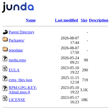
Name
Last modified
Size
Description
Parent Directory
-
2026-08-07
Packages/
-
17:44
2026-08-07
repodata/
-
17:50
2026-05-24
media.repo
99
09:21
2023-05-10
EULA
290
19:22
2025-11-15
extra_files.json
719
12:18
RPM-GPG-KEY-
2023-05-10
3.1K
AlmaLinux-9
19:22
2023-05-17
LICENSE
18K
16:23