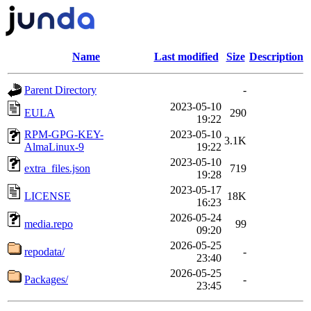
Name
Last modified
Size
Description
Parent Directory
-
2023-05-10
EULA
290
19:22
RPM-GPG-KEY-
2023-05-10
3.1K
AlmaLinux-9
19:22
2023-05-10
extra_files.json
719
19:28
2023-05-17
LICENSE
18K
16:23
2026-05-24
media.repo
99
09:20
2026-05-25
repodata/
-
23:40
2026-05-25
Packages/
-
23:45