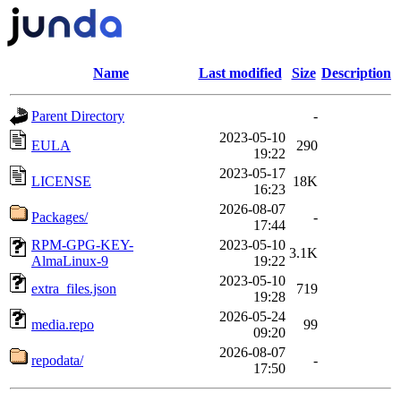
Name
Last modified
Size
Description
Parent Directory
-
2023-05-10
EULA
290
19:22
2023-05-17
LICENSE
18K
16:23
2026-08-07
Packages/
-
17:44
RPM-GPG-KEY-
2023-05-10
3.1K
AlmaLinux-9
19:22
2023-05-10
extra_files.json
719
19:28
2026-05-24
media.repo
99
09:20
2026-08-07
repodata/
-
17:50