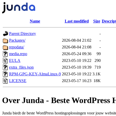
Name
Last modified
Size
Descrip
Parent Directory
-
Packages/
2026-08-04 21:02
-
repodata/
2026-08-04 21:08
-
media.repo
2026-05-24 09:36
99
EULA
2023-05-10 19:22
290
extra_files.json
2023-05-10 19:39
719
RPM-GPG-KEY-AlmaLinux-9
2023-05-10 19:22
3.1K
LICENSE
2023-05-17 16:23
18K
Over Junda - Beste WordPress 
Junda biedt de beste WordPress hostingoplossingen voor jouw website