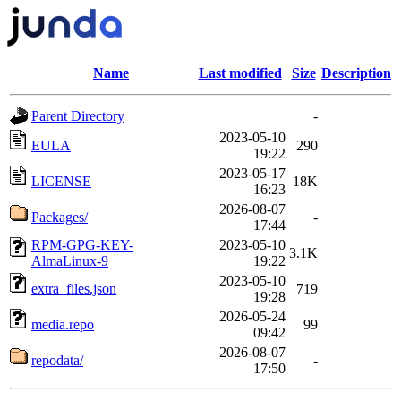
Name
Last modified
Size
Description
Parent Directory
-
2023-05-10
EULA
290
19:22
2023-05-17
LICENSE
18K
16:23
2026-08-07
Packages/
-
17:44
RPM-GPG-KEY-
2023-05-10
3.1K
AlmaLinux-9
19:22
2023-05-10
extra_files.json
719
19:28
2026-05-24
media.repo
99
09:42
2026-08-07
repodata/
-
17:50