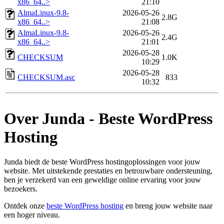
x86_64..>
21:10
AlmaLinux-9.8-
2026-05-26
2.8G
x86_64..>
21:08
AlmaLinux-9.8-
2026-05-26
2.4G
x86_64..>
21:01
2026-05-28
CHECKSUM
1.0K
10:29
2026-05-28
CHECKSUM.asc
833
10:32
Over Junda - Beste WordPress
Hosting
Junda biedt de beste WordPress hostingoplossingen voor jouw
website. Met uitstekende prestaties en betrouwbare ondersteuning,
ben je verzekerd van een geweldige online ervaring voor jouw
bezoekers.
Ontdek onze
beste WordPress hosting
en breng jouw website naar
een hoger niveau.