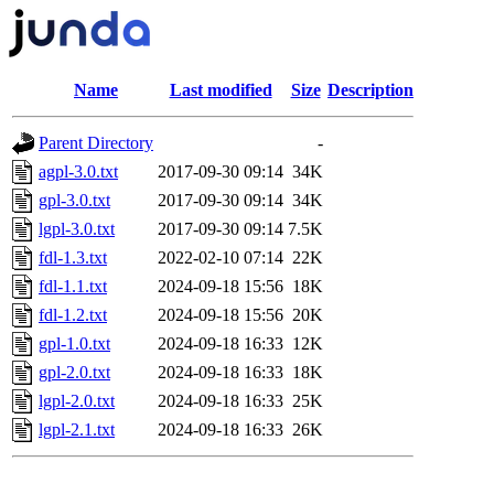
Name
Last modified
Size
Description
Parent Directory
-
agpl-3.0.txt
2017-09-30 09:14
34K
gpl-3.0.txt
2017-09-30 09:14
34K
lgpl-3.0.txt
2017-09-30 09:14
7.5K
fdl-1.3.txt
2022-02-10 07:14
22K
fdl-1.1.txt
2024-09-18 15:56
18K
fdl-1.2.txt
2024-09-18 15:56
20K
gpl-1.0.txt
2024-09-18 16:33
12K
gpl-2.0.txt
2024-09-18 16:33
18K
lgpl-2.0.txt
2024-09-18 16:33
25K
lgpl-2.1.txt
2024-09-18 16:33
26K