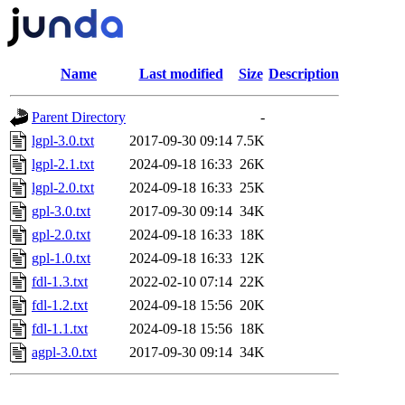
Name
Last modified
Size
Description
Parent Directory
-
lgpl-3.0.txt
2017-09-30 09:14
7.5K
lgpl-2.1.txt
2024-09-18 16:33
26K
lgpl-2.0.txt
2024-09-18 16:33
25K
gpl-3.0.txt
2017-09-30 09:14
34K
gpl-2.0.txt
2024-09-18 16:33
18K
gpl-1.0.txt
2024-09-18 16:33
12K
fdl-1.3.txt
2022-02-10 07:14
22K
fdl-1.2.txt
2024-09-18 15:56
20K
fdl-1.1.txt
2024-09-18 15:56
18K
agpl-3.0.txt
2017-09-30 09:14
34K