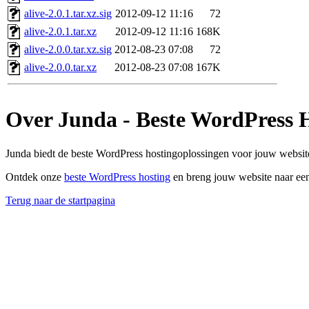
alive-2.0.1.tar.xz.sig
2012-09-12 11:16
72
alive-2.0.1.tar.xz
2012-09-12 11:16
168K
alive-2.0.0.tar.xz.sig
2012-08-23 07:08
72
alive-2.0.0.tar.xz
2012-08-23 07:08
167K
Over Junda - Beste WordPress 
Junda biedt de beste WordPress hostingoplossingen voor jouw website
Ontdek onze
beste WordPress hosting
en breng jouw website naar een
Terug naar de startpagina