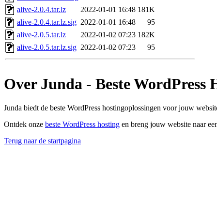
alive-2.0.4.tar.lz
2022-01-01 16:48
181K
alive-2.0.4.tar.lz.sig
2022-01-01 16:48
95
alive-2.0.5.tar.lz
2022-01-02 07:23
182K
alive-2.0.5.tar.lz.sig
2022-01-02 07:23
95
Over Junda - Beste WordPress 
Junda biedt de beste WordPress hostingoplossingen voor jouw website
Ontdek onze
beste WordPress hosting
en breng jouw website naar een
Terug naar de startpagina