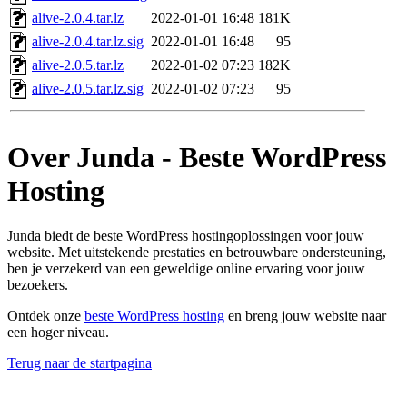
alive-2.0.4.tar.lz
2022-01-01 16:48
181K
alive-2.0.4.tar.lz.sig
2022-01-01 16:48
95
alive-2.0.5.tar.lz
2022-01-02 07:23
182K
alive-2.0.5.tar.lz.sig
2022-01-02 07:23
95
Over Junda - Beste WordPress
Hosting
Junda biedt de beste WordPress hostingoplossingen voor jouw
website. Met uitstekende prestaties en betrouwbare ondersteuning,
ben je verzekerd van een geweldige online ervaring voor jouw
bezoekers.
Ontdek onze
beste WordPress hosting
en breng jouw website naar
een hoger niveau.
Terug naar de startpagina