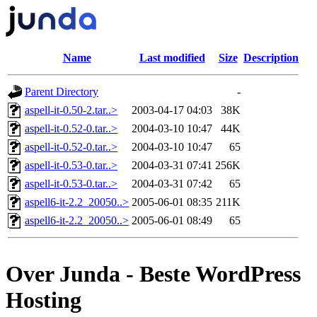
Name
Last modified
Size
Description
Parent Directory
-
aspell-it-0.50-2.tar..>
2003-04-17 04:03
38K
aspell-it-0.52-0.tar..>
2004-03-10 10:47
44K
aspell-it-0.52-0.tar..>
2004-03-10 10:47
65
aspell-it-0.53-0.tar..>
2004-03-31 07:41
256K
aspell-it-0.53-0.tar..>
2004-03-31 07:42
65
aspell6-it-2.2_20050..>
2005-06-01 08:35
211K
aspell6-it-2.2_20050..>
2005-06-01 08:49
65
Over Junda - Beste WordPress
Hosting