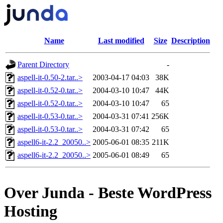
Name
Last modified
Size
Description
Parent Directory
-
aspell-it-0.50-2.tar..>
2003-04-17 04:03
38K
aspell-it-0.52-0.tar..>
2004-03-10 10:47
44K
aspell-it-0.52-0.tar..>
2004-03-10 10:47
65
aspell-it-0.53-0.tar..>
2004-03-31 07:41
256K
aspell-it-0.53-0.tar..>
2004-03-31 07:42
65
aspell6-it-2.2_20050..>
2005-06-01 08:35
211K
aspell6-it-2.2_20050..>
2005-06-01 08:49
65
Over Junda - Beste WordPress
Hosting