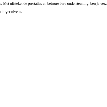
. Met uitstekende prestaties en betrouwbare ondersteuning, ben je ver
 hoger niveau.