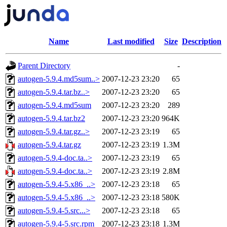
Name
Last modified
Size
Description
Parent Directory
-
autogen-5.9.4.md5sum..>
2007-12-23 23:20
65
autogen-5.9.4.tar.bz..>
2007-12-23 23:20
65
autogen-5.9.4.md5sum
2007-12-23 23:20
289
autogen-5.9.4.tar.bz2
2007-12-23 23:20
964K
autogen-5.9.4.tar.gz..>
2007-12-23 23:19
65
autogen-5.9.4.tar.gz
2007-12-23 23:19
1.3M
autogen-5.9.4-doc.ta..>
2007-12-23 23:19
65
autogen-5.9.4-doc.ta..>
2007-12-23 23:19
2.8M
autogen-5.9.4-5.x86_..>
2007-12-23 23:18
65
autogen-5.9.4-5.x86_..>
2007-12-23 23:18
580K
autogen-5.9.4-5.src...>
2007-12-23 23:18
65
autogen-5.9.4-5.src.rpm
2007-12-23 23:18
1.3M