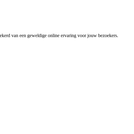
zekerd van een geweldige online ervaring voor jouw bezoekers.