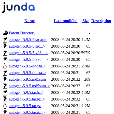
Name
Last modified
Size
Description
Parent Directory
-
autogen-5.9.5-5.src.rpm
2008-05-24 20:30
1.2M
autogen-5.9.5-5.src...>
2008-05-24 20:30
65
autogen-5.9.5-5.x86_..>
2008-05-24 20:30
597K
autogen-5.9.5-5.x86_..>
2008-05-24 20:30
65
autogen-5.9.5-doc.ta..>
2008-05-24 20:31
2.8M
autogen-5.9.5-doc.ta..>
2008-05-24 20:31
65
autogen-5.9.5.md5sum
2008-05-24 20:32
289
autogen-5.9.5.md5sum..>
2008-05-24 20:32
65
autogen-5.9.5.tar.bz2
2008-05-24 20:32
1.0M
autogen-5.9.5.tar.bz..>
2008-05-24 20:32
65
autogen-5.9.5.tar.gz
2008-05-24 20:31
1.2M
autogen-5.9.5.tar.gz..>
2008-05-24 20:31
65