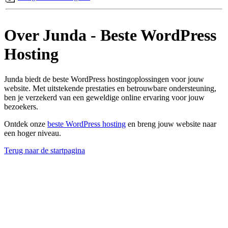
Over Junda - Beste WordPress
Hosting
Junda biedt de beste WordPress hostingoplossingen voor jouw
website. Met uitstekende prestaties en betrouwbare ondersteuning,
ben je verzekerd van een geweldige online ervaring voor jouw
bezoekers.
Ontdek onze
beste WordPress hosting
en breng jouw website naar
een hoger niveau.
Terug naar de startpagina