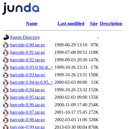
Name
Last modified
Size
Description
Parent Directory
-
barcode-0.90.tar.gz
1999-06-29 13:10
97K
barcode-0.91.tar.gz
1999-07-08 09:51
118K
barcode-0.92.tar.gz
1999-09-03 20:30
147K
barcode-0.93-0.94.di..>
1999-10-26 23:33
17K
barcode-0.93.tar.gz
1999-10-26 23:31
150K
barcode-0.94-to-0.95..>
2000-02-03 09:00
11K
barcode-0.94.tar.gz
1999-10-26 23:32
152K
barcode-0.95.tar.gz
2000-02-03 09:00
155K
barcode-0.96.tar.gz
2000-11-09 17:40
254K
barcode-0.97.tar.gz
2001-10-17 15:45
272K
barcode-0.98.tar.gz
2002-03-03 11:06
328K
barcode-0.99.tar.gz
2013-03-30 00:04
870K