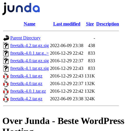
Name
Last modified
Size
Description
Parent Directory
-
freetalk-4.2.tar.gz.sig
2022-06-09 23:38
438
freetalk-4.0.1.tar.g..>
2016-12-29 22:42
833
freetalk-4.0.tar.gz.sig
2016-12-29 22:37
833
freetalk-4.1.tar.gz.sig
2016-12-29 22:43
833
freetalk-4.1.tar.gz
2016-12-29 22:43
131K
freetalk-4.0.tar.gz
2016-12-29 22:37
132K
freetalk-4.0.1.tar.gz
2016-12-29 22:42
132K
freetalk-4.2.tar.gz
2022-06-09 23:38
324K
Over Junda - Beste WordPress