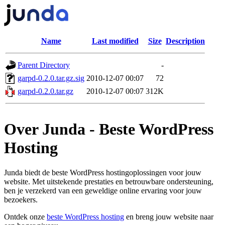
Name
Last modified
Size
Description
Parent Directory
-
garpd-0.2.0.tar.gz.sig
2010-12-07 00:07
72
garpd-0.2.0.tar.gz
2010-12-07 00:07
312K
Over Junda - Beste WordPress
Hosting
Junda biedt de beste WordPress hostingoplossingen voor jouw
website. Met uitstekende prestaties en betrouwbare ondersteuning,
ben je verzekerd van een geweldige online ervaring voor jouw
bezoekers.
Ontdek onze
beste WordPress hosting
en breng jouw website naar