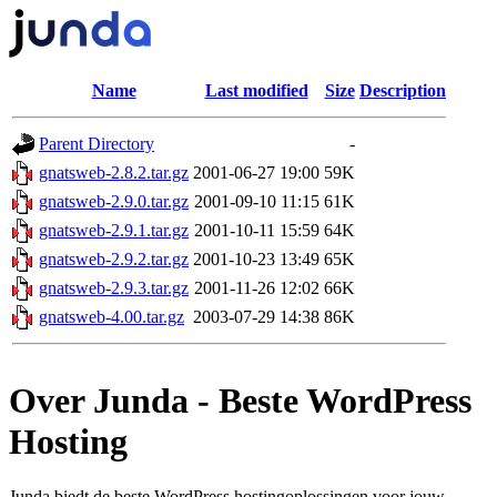
Name
Last modified
Size
Description
Parent Directory
-
gnatsweb-2.8.2.tar.gz
2001-06-27 19:00
59K
gnatsweb-2.9.0.tar.gz
2001-09-10 11:15
61K
gnatsweb-2.9.1.tar.gz
2001-10-11 15:59
64K
gnatsweb-2.9.2.tar.gz
2001-10-23 13:49
65K
gnatsweb-2.9.3.tar.gz
2001-11-26 12:02
66K
gnatsweb-4.00.tar.gz
2003-07-29 14:38
86K
Over Junda - Beste WordPress
Hosting
Junda biedt de beste WordPress hostingoplossingen voor jouw