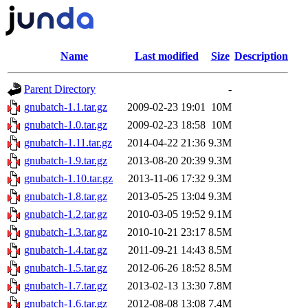
Name
Last modified
Size
Description
Parent Directory
-
gnubatch-1.1.tar.gz
2009-02-23 19:01
10M
gnubatch-1.0.tar.gz
2009-02-23 18:58
10M
gnubatch-1.11.tar.gz
2014-04-22 21:36
9.3M
gnubatch-1.9.tar.gz
2013-08-20 20:39
9.3M
gnubatch-1.10.tar.gz
2013-11-06 17:32
9.3M
gnubatch-1.8.tar.gz
2013-05-25 13:04
9.3M
gnubatch-1.2.tar.gz
2010-03-05 19:52
9.1M
gnubatch-1.3.tar.gz
2010-10-21 23:17
8.5M
gnubatch-1.4.tar.gz
2011-09-21 14:43
8.5M
gnubatch-1.5.tar.gz
2012-06-26 18:52
8.5M
gnubatch-1.7.tar.gz
2013-02-13 13:30
7.8M
gnubatch-1.6.tar.gz
2012-08-08 13:08
7.4M