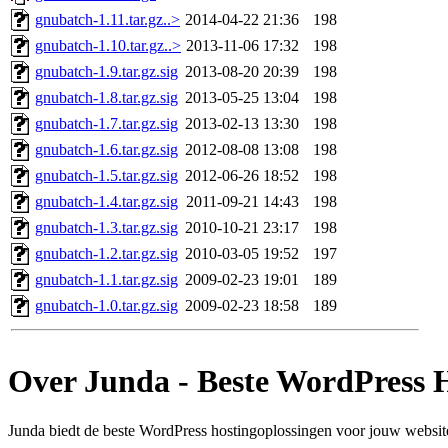
gnubatch-1.11.tar.gz..>
2014-04-22 21:36
198
gnubatch-1.10.tar.gz..>
2013-11-06 17:32
198
gnubatch-1.9.tar.gz.sig
2013-08-20 20:39
198
gnubatch-1.8.tar.gz.sig
2013-05-25 13:04
198
gnubatch-1.7.tar.gz.sig
2013-02-13 13:30
198
gnubatch-1.6.tar.gz.sig
2012-08-08 13:08
198
gnubatch-1.5.tar.gz.sig
2012-06-26 18:52
198
gnubatch-1.4.tar.gz.sig
2011-09-21 14:43
198
gnubatch-1.3.tar.gz.sig
2010-10-21 23:17
198
gnubatch-1.2.tar.gz.sig
2010-03-05 19:52
197
gnubatch-1.1.tar.gz.sig
2009-02-23 19:01
189
gnubatch-1.0.tar.gz.sig
2009-02-23 18:58
189
Over Junda - Beste WordPress 
Junda biedt de beste WordPress hostingoplossingen voor jouw website