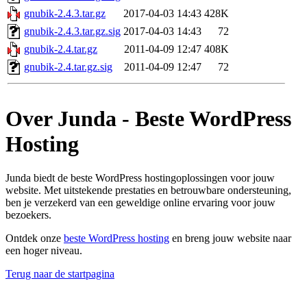
gnubik-2.4.3.tar.gz
2017-04-03 14:43
428K
gnubik-2.4.3.tar.gz.sig
2017-04-03 14:43
72
gnubik-2.4.tar.gz
2011-04-09 12:47
408K
gnubik-2.4.tar.gz.sig
2011-04-09 12:47
72
Over Junda - Beste WordPress
Hosting
Junda biedt de beste WordPress hostingoplossingen voor jouw
website. Met uitstekende prestaties en betrouwbare ondersteuning,
ben je verzekerd van een geweldige online ervaring voor jouw
bezoekers.
Ontdek onze
beste WordPress hosting
en breng jouw website naar
een hoger niveau.
Terug naar de startpagina