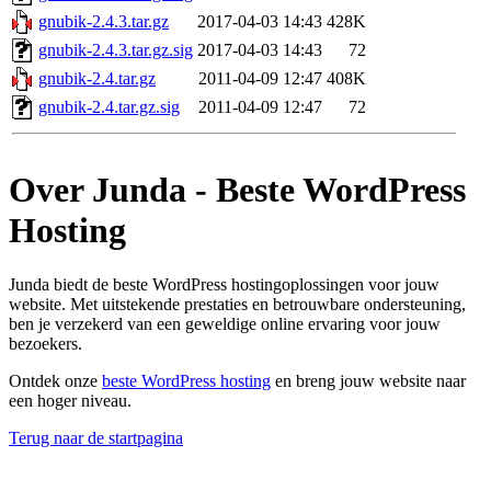
gnubik-2.4.3.tar.gz
2017-04-03 14:43
428K
gnubik-2.4.3.tar.gz.sig
2017-04-03 14:43
72
gnubik-2.4.tar.gz
2011-04-09 12:47
408K
gnubik-2.4.tar.gz.sig
2011-04-09 12:47
72
Over Junda - Beste WordPress
Hosting
Junda biedt de beste WordPress hostingoplossingen voor jouw
website. Met uitstekende prestaties en betrouwbare ondersteuning,
ben je verzekerd van een geweldige online ervaring voor jouw
bezoekers.
Ontdek onze
beste WordPress hosting
en breng jouw website naar
een hoger niveau.
Terug naar de startpagina