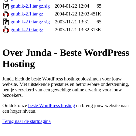
gnubik-2.1.tar.gz.sig
2004-01-22 12:04
65
gnubik-2.1.tar.gz
2004-01-22 12:03
451K
gnubik-2.0.tar.gz.sig
2003-11-21 13:31
65
gnubik-2.0.tar.gz
2003-11-21 13:32
313K
Over Junda - Beste WordPress
Hosting
Junda biedt de beste WordPress hostingoplossingen voor jouw
website. Met uitstekende prestaties en betrouwbare ondersteuning,
ben je verzekerd van een geweldige online ervaring voor jouw
bezoekers.
Ontdek onze
beste WordPress hosting
en breng jouw website naar
een hoger niveau.
Terug naar de startpagina