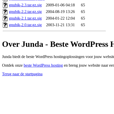
gnubik-2.3.tar.gz.sig
2009-01-06 04:18
65
gnubik-2.2.tar.gz.sig
2004-08-19 13:26
65
gnubik-2.1.tar.gz.sig
2004-01-22 12:04
65
gnubik-2.0.tar.gz.sig
2003-11-21 13:31
65
Over Junda - Beste WordPress 
Junda biedt de beste WordPress hostingoplossingen voor jouw website
Ontdek onze
beste WordPress hosting
en breng jouw website naar een
Terug naar de startpagina