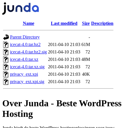
Name
Last modified
Size
Description
Parent Directory
-
icecat-4.0.tar.bz2
2011-04-10 21:03
61M
icecat-4.0.tar.bz2.sig
2011-04-10 21:03
72
icecat-4.0.tar.xz
2011-04-10 21:03
48M
icecat-4.0.tar.xz.sig
2011-04-10 21:03
72
privacy_ext.xpi
2011-04-10 21:03
40K
privacy_ext.xpi.sig
2011-04-10 21:03
72
Over Junda - Beste WordPress
Hosting
Junda biedt de beste WordPress hostingoplossingen voor jouw