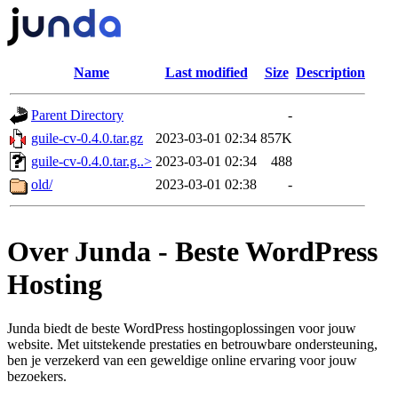
Name
Last modified
Size
Description
Parent Directory
-
guile-cv-0.4.0.tar.gz
2023-03-01 02:34
857K
guile-cv-0.4.0.tar.g..>
2023-03-01 02:34
488
old/
2023-03-01 02:38
-
Over Junda - Beste WordPress
Hosting
Junda biedt de beste WordPress hostingoplossingen voor jouw
website. Met uitstekende prestaties en betrouwbare ondersteuning,
ben je verzekerd van een geweldige online ervaring voor jouw
bezoekers.