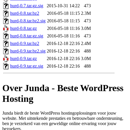
hurd-0.7.tar.gz.sig
2015-10-31 14:22
473
hurd-0.8.tar.bz2
2016-05-18 11:15
2.3M
hurd-0.8.tar.bz2.sig
2016-05-18 11:15
473
hurd-0.8.tar.gz
2016-05-18 11:16
3.0M
hurd-0.8.tar.gz.sig
2016-05-18 11:16
473
hurd-0.9.tar.bz2
2016-12-18 22:16
2.4M
hurd-0.9.tar.bz2.sig
2016-12-18 22:16
488
hurd-0.9.tar.gz
2016-12-18 22:16
3.0M
hurd-0.9.tar.gz.sig
2016-12-18 22:16
488
Over Junda - Beste WordPress
Hosting
Junda biedt de beste WordPress hostingoplossingen voor jouw
website. Met uitstekende prestaties en betrouwbare ondersteuning,
ben je verzekerd van een geweldige online ervaring voor jouw
bezoekers.