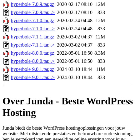
hyperbole-7.0.9.tar.gz
2020-02-17 08:10
12M
hyperbole-7.0.9.tar...>
2020-02-17 08:10
833
hyperbole-7.1.0.tar.gz
2020-02-24 04:48
12M
hyperbole-7.1.0.tar...>
2020-02-24 04:48
833
hyperbole-7.1.1.tar.gz
2020-03-02 04:37
12M
hyperbole-7.1.1.tar...>
2020-03-02 04:37
833
hyperbole-8.0.0.tar.gz
2022-05-01 16:50
8.3M
hyperbole-8.0.0.tar...>
2022-05-01 16:50
833
hyperbole-9.0.1.tar.gz
2024-03-10 18:44
11M
hyperbole-9.0.1.tar...>
2024-03-10 18:44
833
Over Junda - Beste WordPress
Hosting
Junda biedt de beste WordPress hostingoplossingen voor jouw
website. Met uitstekende prestaties en betrouwbare ondersteuning,
ben je verzekerd van een geweldige online ervaring voor jouw