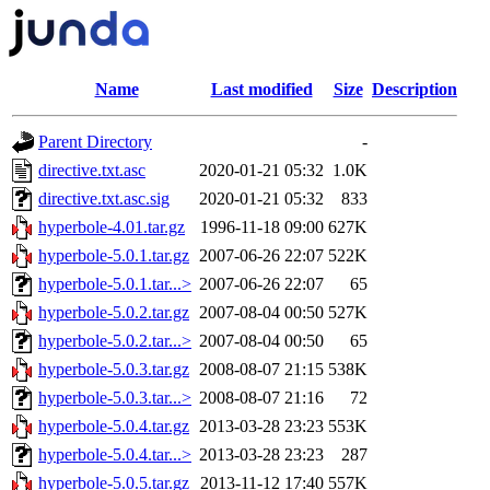
Name
Last modified
Size
Description
Parent Directory
-
directive.txt.asc
2020-01-21 05:32
1.0K
directive.txt.asc.sig
2020-01-21 05:32
833
hyperbole-4.01.tar.gz
1996-11-18 09:00
627K
hyperbole-5.0.1.tar.gz
2007-06-26 22:07
522K
hyperbole-5.0.1.tar...>
2007-06-26 22:07
65
hyperbole-5.0.2.tar.gz
2007-08-04 00:50
527K
hyperbole-5.0.2.tar...>
2007-08-04 00:50
65
hyperbole-5.0.3.tar.gz
2008-08-07 21:15
538K
hyperbole-5.0.3.tar...>
2008-08-07 21:16
72
hyperbole-5.0.4.tar.gz
2013-03-28 23:23
553K
hyperbole-5.0.4.tar...>
2013-03-28 23:23
287
hyperbole-5.0.5.tar.gz
2013-11-12 17:40
557K