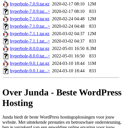
hyperbole-7.0.9.tar.gz
2020-02-17 08:10
12M
hyperbole-7.0.9.tar...>
2020-02-17 08:10
833
hyperbole-7.1.0.tar.gz
2020-02-24 04:48
12M
hyperbole-7.1.0.tar...>
2020-02-24 04:48
833
hyperbole-7.1.1.tar.gz
2020-03-02 04:37
12M
hyperbole-7.1.1.tar...>
2020-03-02 04:37
833
hyperbole-8.0.0.tar.gz
2022-05-01 16:50
8.3M
hyperbole-8.0.0.tar...>
2022-05-01 16:50
833
hyperbole-9.0.1.tar.gz
2024-03-10 18:44
11M
hyperbole-9.0.1.tar...>
2024-03-10 18:44
833
Over Junda - Beste WordPress
Hosting
Junda biedt de beste WordPress hostingoplossingen voor jouw
website. Met uitstekende prestaties en betrouwbare ondersteuning,
ben je verzekerd van een geweldige online ervaring voor jouw