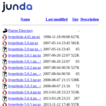
Name
Last modified
Size
Description
Parent Directory
-
hyperbole-4.01.tar.gz
1996-11-18 09:00
627K
hyperbole-5.0.tar.gz
2007-05-14 23:45
581K
hyperbole-5.0.tar.gz..>
2007-05-14 23:45
65
hyperbole-5.0.1.tar.gz
2007-06-26 22:07
522K
hyperbole-5.0.1.tar...>
2007-06-26 22:07
65
hyperbole-5.0.2.tar.gz
2007-08-04 00:50
527K
hyperbole-5.0.2.tar...>
2007-08-04 00:50
65
hyperbole-5.0.3.tar.gz
2008-08-07 21:15
538K
hyperbole-5.0.3.tar...>
2008-08-07 21:16
72
hyperbole-5.0.4.tar.gz
2013-03-28 23:23
553K
hyperbole-5.0.4.tar...>
2013-03-28 23:23
287
hyperbole-5.0.5.tar.gz
2013-11-12 17:40
557K