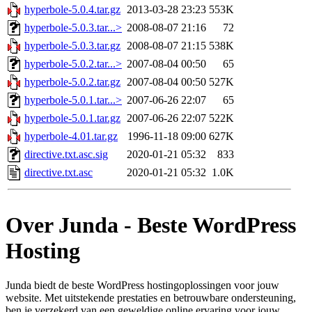
hyperbole-5.0.4.tar.gz
2013-03-28 23:23
553K
hyperbole-5.0.3.tar...>
2008-08-07 21:16
72
hyperbole-5.0.3.tar.gz
2008-08-07 21:15
538K
hyperbole-5.0.2.tar...>
2007-08-04 00:50
65
hyperbole-5.0.2.tar.gz
2007-08-04 00:50
527K
hyperbole-5.0.1.tar...>
2007-06-26 22:07
65
hyperbole-5.0.1.tar.gz
2007-06-26 22:07
522K
hyperbole-4.01.tar.gz
1996-11-18 09:00
627K
directive.txt.asc.sig
2020-01-21 05:32
833
directive.txt.asc
2020-01-21 05:32
1.0K
Over Junda - Beste WordPress
Hosting
Junda biedt de beste WordPress hostingoplossingen voor jouw
website. Met uitstekende prestaties en betrouwbare ondersteuning,
ben je verzekerd van een geweldige online ervaring voor jouw