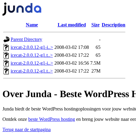
Name
Last modified
Size
Description
Parent Directory
-
icecat-2.0.0.12-g1-i..>
2008-03-02 17:08
65
icecat-2.0.0.12-g1.t..>
2008-03-02 17:22
65
icecat-2.0.0.12-g1-i..>
2008-03-02 16:56
7.5M
icecat-2.0.0.12-g1.t..>
2008-03-02 17:22
27M
Over Junda - Beste WordPress 
Junda biedt de beste WordPress hostingoplossingen voor jouw website
Ontdek onze
beste WordPress hosting
en breng jouw website naar een
Terug naar de startpagina