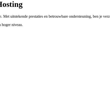
Hosting
. Met uitstekende prestaties en betrouwbare ondersteuning, ben je ver
 hoger niveau.