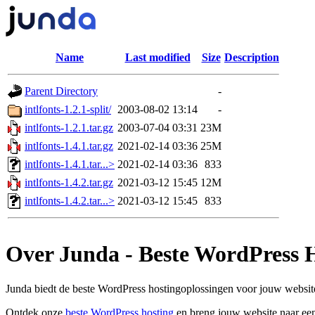
Name
Last modified
Size
Description
Parent Directory
-
intlfonts-1.2.1-split/
2003-08-02 13:14
-
intlfonts-1.2.1.tar.gz
2003-07-04 03:31
23M
intlfonts-1.4.1.tar.gz
2021-02-14 03:36
25M
intlfonts-1.4.1.tar...>
2021-02-14 03:36
833
intlfonts-1.4.2.tar.gz
2021-03-12 15:45
12M
intlfonts-1.4.2.tar...>
2021-03-12 15:45
833
Over Junda - Beste WordPress 
Junda biedt de beste WordPress hostingoplossingen voor jouw website
Ontdek onze
beste WordPress hosting
en breng jouw website naar een