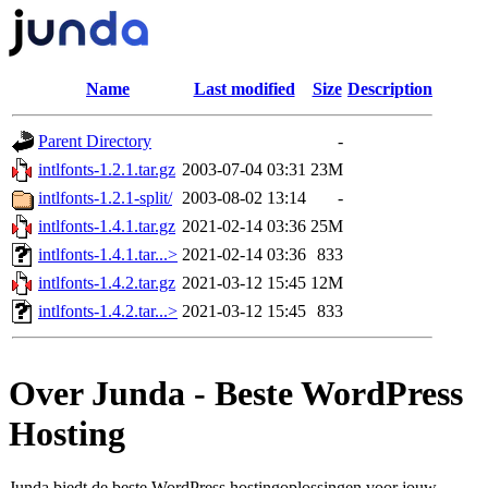
Name
Last modified
Size
Description
Parent Directory
-
intlfonts-1.2.1.tar.gz
2003-07-04 03:31
23M
intlfonts-1.2.1-split/
2003-08-02 13:14
-
intlfonts-1.4.1.tar.gz
2021-02-14 03:36
25M
intlfonts-1.4.1.tar...>
2021-02-14 03:36
833
intlfonts-1.4.2.tar.gz
2021-03-12 15:45
12M
intlfonts-1.4.2.tar...>
2021-03-12 15:45
833
Over Junda - Beste WordPress
Hosting
Junda biedt de beste WordPress hostingoplossingen voor jouw