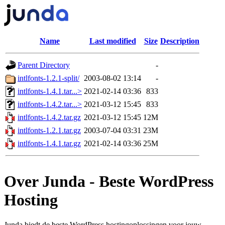
Name
Last modified
Size
Description
Parent Directory
-
intlfonts-1.2.1-split/
2003-08-02 13:14
-
intlfonts-1.4.1.tar...>
2021-02-14 03:36
833
intlfonts-1.4.2.tar...>
2021-03-12 15:45
833
intlfonts-1.4.2.tar.gz
2021-03-12 15:45
12M
intlfonts-1.2.1.tar.gz
2003-07-04 03:31
23M
intlfonts-1.4.1.tar.gz
2021-02-14 03:36
25M
Over Junda - Beste WordPress
Hosting
Junda biedt de beste WordPress hostingoplossingen voor jouw