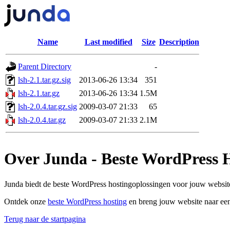
Name
Last modified
Size
Description
Parent Directory
-
lsh-2.1.tar.gz.sig
2013-06-26 13:34
351
lsh-2.1.tar.gz
2013-06-26 13:34
1.5M
lsh-2.0.4.tar.gz.sig
2009-03-07 21:33
65
lsh-2.0.4.tar.gz
2009-03-07 21:33
2.1M
Over Junda - Beste WordPress 
Junda biedt de beste WordPress hostingoplossingen voor jouw website
Ontdek onze
beste WordPress hosting
en breng jouw website naar een
Terug naar de startpagina