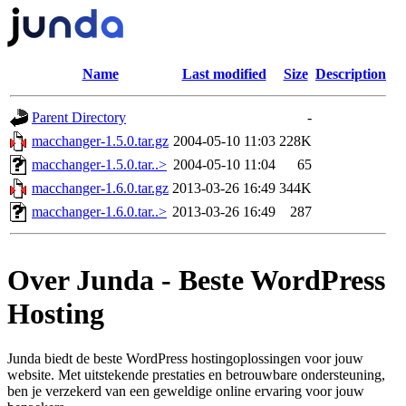
Name
Last modified
Size
Description
Parent Directory
-
macchanger-1.5.0.tar.gz
2004-05-10 11:03
228K
macchanger-1.5.0.tar..>
2004-05-10 11:04
65
macchanger-1.6.0.tar.gz
2013-03-26 16:49
344K
macchanger-1.6.0.tar..>
2013-03-26 16:49
287
Over Junda - Beste WordPress
Hosting
Junda biedt de beste WordPress hostingoplossingen voor jouw
website. Met uitstekende prestaties en betrouwbare ondersteuning,
ben je verzekerd van een geweldige online ervaring voor jouw