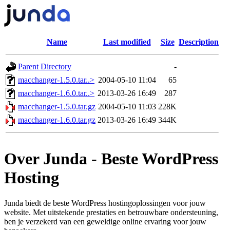
Name
Last modified
Size
Description
Parent Directory
-
macchanger-1.5.0.tar..>
2004-05-10 11:04
65
macchanger-1.6.0.tar..>
2013-03-26 16:49
287
macchanger-1.5.0.tar.gz
2004-05-10 11:03
228K
macchanger-1.6.0.tar.gz
2013-03-26 16:49
344K
Over Junda - Beste WordPress
Hosting
Junda biedt de beste WordPress hostingoplossingen voor jouw
website. Met uitstekende prestaties en betrouwbare ondersteuning,
ben je verzekerd van een geweldige online ervaring voor jouw