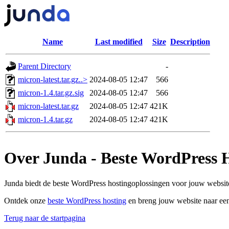
Name
Last modified
Size
Description
Parent Directory
-
micron-latest.tar.gz..>
2024-08-05 12:47
566
micron-1.4.tar.gz.sig
2024-08-05 12:47
566
micron-latest.tar.gz
2024-08-05 12:47
421K
micron-1.4.tar.gz
2024-08-05 12:47
421K
Over Junda - Beste WordPress 
Junda biedt de beste WordPress hostingoplossingen voor jouw website
Ontdek onze
beste WordPress hosting
en breng jouw website naar een
Terug naar de startpagina