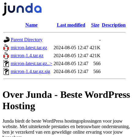
Name
Last modified
Size
Description
Parent Directory
-
micron-latest.tar.gz
2024-08-05 12:47
421K
micron-1.4.tar.gz
2024-08-05 12:47
421K
micron-latest.tar.gz..>
2024-08-05 12:47
566
micron-1.4.tar.gz.sig
2024-08-05 12:47
566
Over Junda - Beste WordPress
Hosting
Junda biedt de beste WordPress hostingoplossingen voor jouw
website. Met uitstekende prestaties en betrouwbare ondersteuning,
ben je verzekerd van een geweldige online ervaring voor jouw