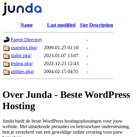
Name
Last modified
Size
Description
Parent Directory
-
snapshot.pkg/
2009-01-25 01:10
-
stable.pkg/
2023-01-07 13:07
-
testing.pkg/
2022-12-23 12:43
-
utilities.pkg/
2004-02-15 04:55
-
Over Junda - Beste WordPress
Hosting
Junda biedt de beste WordPress hostingoplossingen voor jouw
website. Met uitstekende prestaties en betrouwbare ondersteuning,
ben je verzekerd van een geweldige online ervaring voor jouw