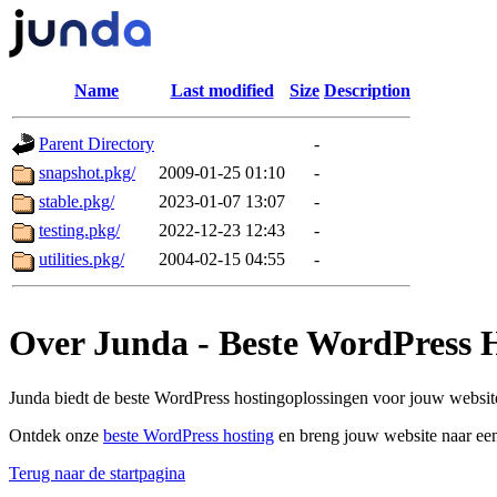
Name
Last modified
Size
Description
Parent Directory
-
snapshot.pkg/
2009-01-25 01:10
-
stable.pkg/
2023-01-07 13:07
-
testing.pkg/
2022-12-23 12:43
-
utilities.pkg/
2004-02-15 04:55
-
Over Junda - Beste WordPress 
Junda biedt de beste WordPress hostingoplossingen voor jouw website
Ontdek onze
beste WordPress hosting
en breng jouw website naar een
Terug naar de startpagina