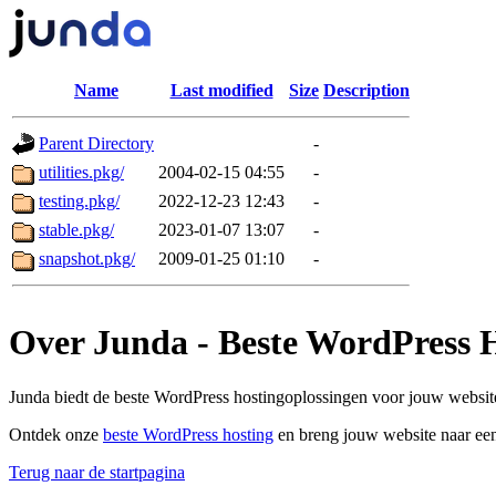
Name
Last modified
Size
Description
Parent Directory
-
utilities.pkg/
2004-02-15 04:55
-
testing.pkg/
2022-12-23 12:43
-
stable.pkg/
2023-01-07 13:07
-
snapshot.pkg/
2009-01-25 01:10
-
Over Junda - Beste WordPress 
Junda biedt de beste WordPress hostingoplossingen voor jouw website
Ontdek onze
beste WordPress hosting
en breng jouw website naar een
Terug naar de startpagina